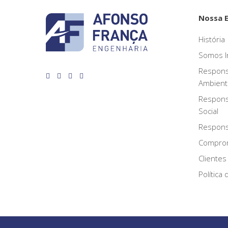
Nossa 
História
Somos I
Respons
Ambient
Respons
Social
Responsa
Compro
Clientes
Política