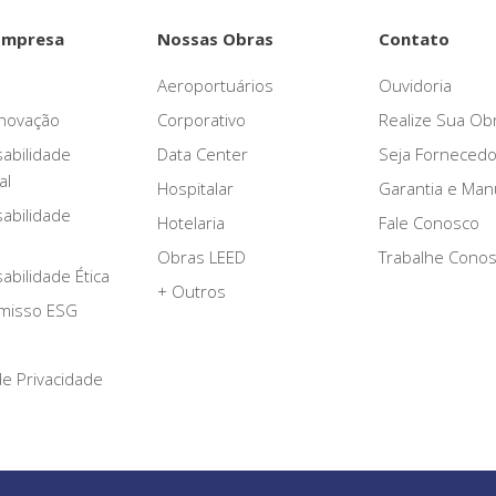
Empresa
Nossas Obras
Contato
Aeroportuários
Ouvidoria
novação
Corporativo
Realize Sua Ob
abilidade
Data Center
Seja Fornecedo
al
Hospitalar
Garantia e Ma
abilidade
Hotelaria
Fale Conosco
Obras LEED
Trabalhe Cono
bilidade Ética
+ Outros
misso ESG
 de Privacidade