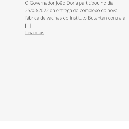
O Governador João Doria participou no dia
25/03/2022 da entrega do complexo da nova
fábrica de vacinas do Instituto Butantan contra a
[…]
Leia mais
NEWSLETTER
Assine nossa newsletter e fique por de
o Grupo Afonso França faz.