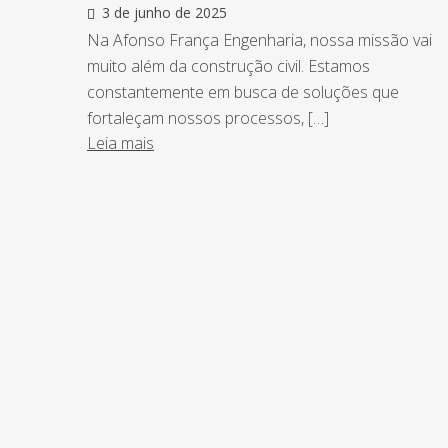
3 de junho de 2025
Na Afonso França Engenharia, nossa missão vai
muito além da construção civil. Estamos
constantemente em busca de soluções que
fortaleçam nossos processos, […]
Leia mais
NEWSLETTER
Assine nossa newsletter e fique por de
o Grupo Afonso França faz.