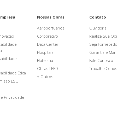
Empresa
Nossas Obras
Contato
Aeroportuários
Ouvidoria
novação
Corporativo
Realize Sua Ob
abilidade
Data Center
Seja Fornecedo
al
Hospitalar
Garantia e Ma
abilidade
Hotelaria
Fale Conosco
Obras LEED
Trabalhe Cono
bilidade Ética
+ Outros
misso ESG
 de Privacidade