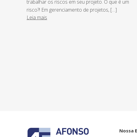
trabalhar os riscos em seu projeto. O que é um
risco?! Em gerenciamento de projetos, […]
Leia mais
NEWSLETTER
Assine nossa newsletter e fique por de
o Grupo Afonso França faz.
Nossa 