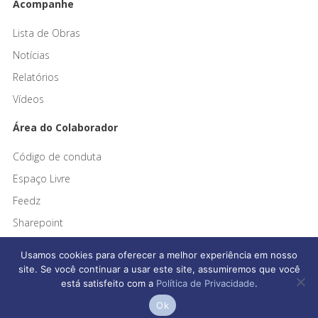
Acompanhe
Lista de Obras
Notícias
Relatórios
Vídeos
Área do Colaborador
Código de conduta
Espaço Livre
Feedz
Sharepoint
Usamos cookies para oferecer a melhor experiência em nosso
site. Se você continuar a usar este site, assumiremos que você
está satisfeito com a
Política de Privacidade
.
Afonso França Engenharia © 2026 Todos os direitos reservados
Ok