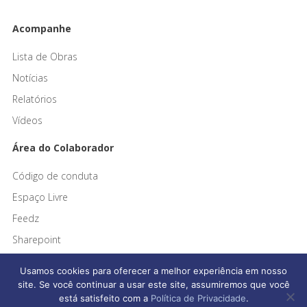
Acompanhe
Lista de Obras
Notícias
Relatórios
Vídeos
Área do Colaborador
Código de conduta
Espaço Livre
Feedz
Sharepoint
Usamos cookies para oferecer a melhor experiência em nosso
site. Se você continuar a usar este site, assumiremos que você
está satisfeito com a
Política de Privacidade
.