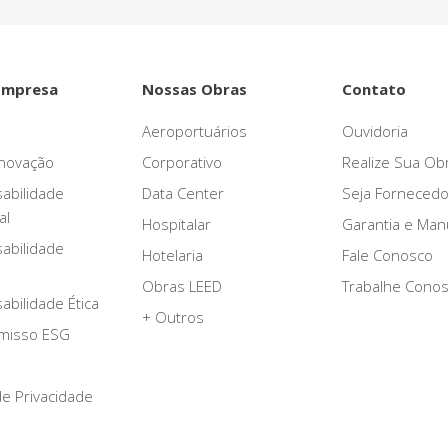
Empresa
Nossas Obras
Contato
Aeroportuários
Ouvidoria
novação
Corporativo
Realize Sua Ob
abilidade
Data Center
Seja Fornecedo
al
Hospitalar
Garantia e Ma
abilidade
Hotelaria
Fale Conosco
Obras LEED
Trabalhe Cono
bilidade Ética
+ Outros
misso ESG
 de Privacidade