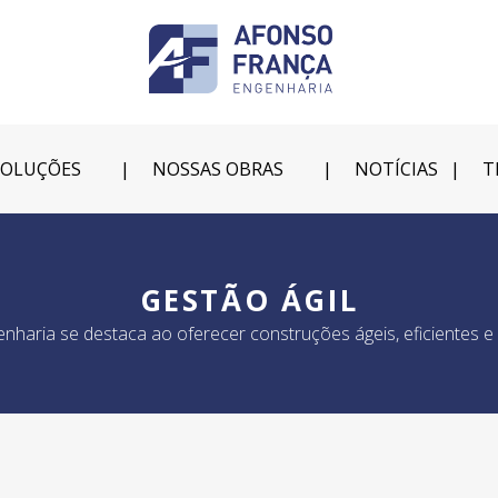
SOLUÇÕES
NOSSAS OBRAS
NOTÍCIAS
T
GESTÃO ÁGIL
haria se destaca ao oferecer construções ágeis, eficientes e