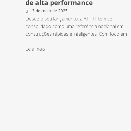
de alta performance
13 de maio de 2025
Desde o seu lançamento, a AF FIT tem se
consolidado como uma referência nacional em
construções rápidas e inteligentes. Com foco em
[…]
Leia mais
NEWSLETTER
Assine nossa newsletter e fique por de
o Grupo Afonso França faz.