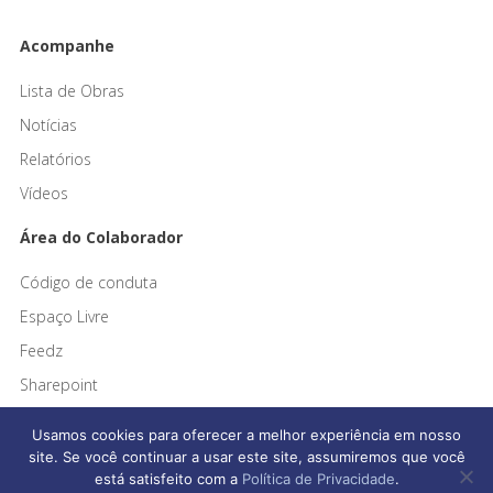
Acompanhe
Lista de Obras
Notícias
Relatórios
Vídeos
Área do Colaborador
Código de conduta
Espaço Livre
Feedz
Sharepoint
Usamos cookies para oferecer a melhor experiência em nosso
site. Se você continuar a usar este site, assumiremos que você
está satisfeito com a
Política de Privacidade
.