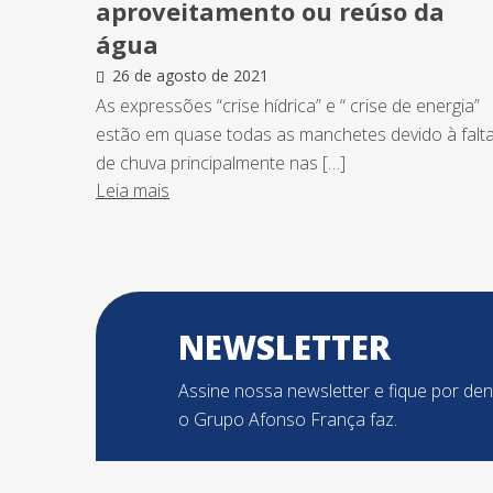
aproveitamento ou reúso da
água
26 de agosto de 2021
As expressões “crise hídrica” e “ crise de energia”
estão em quase todas as manchetes devido à falt
de chuva principalmente nas […]
Leia mais
NEWSLETTER
Assine nossa newsletter e fique por de
o Grupo Afonso França faz.