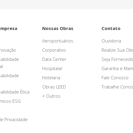
Empresa
Nossas Obras
Contato
Aeroportuários
Ouvidoria
novação
Corporativo
Realize Sua Ob
abilidade
Data Center
Seja Fornecedo
al
Hospitalar
Garantia e Ma
abilidade
Hotelaria
Fale Conosco
Obras LEED
Trabalhe Cono
bilidade Ética
+ Outros
misso ESG
 de Privacidade