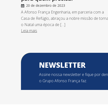
20 de dezembro de 2023
A Afonso França Engenharia, em parceria com a
Casa de Refúgio, abraçou a nobre missão de torn
o Natal uma época de […]
Leia mais
NEWSLETTER
Assine nossa newsletter e fique por de
o Grupo Afonso França faz.