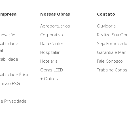
Empresa
Nossas Obras
Contato
Aeroportuários
Ouvidoria
novação
Corporativo
Realize Sua Ob
abilidade
Data Center
Seja Fornecedo
al
Hospitalar
Garantia e Ma
abilidade
Hotelaria
Fale Conosco
Obras LEED
Trabalhe Cono
bilidade Ética
+ Outros
misso ESG
 de Privacidade