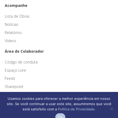
Acompanhe
Lista de Obras
Notícias
Relatórios
Vídeos
Área do Colaborador
Código de conduta
Espaço Livre
Feedz
Sharepoint
Usamos cookies para oferecer a melhor experiência em nosso
site. Se você continuar a usar este site, assumiremos que você
está satisfeito com a
Política de Privacidade
.
Afonso França Engenharia © 2026 Todos os direitos reservados
Ok