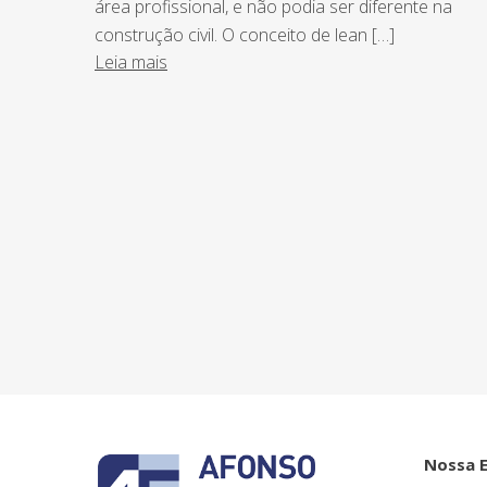
área profissional, e não podia ser diferente na
construção civil. O conceito de lean […]
Leia mais
NEWSLETTER
Assine nossa newsletter e fique por de
o Grupo Afonso França faz.
Nossa 