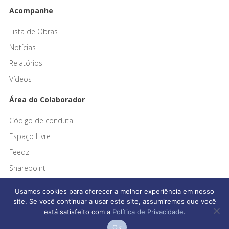
Acompanhe
Lista de Obras
Notícias
Relatórios
Vídeos
Área do Colaborador
Código de conduta
Espaço Livre
Feedz
Sharepoint
Usamos cookies para oferecer a melhor experiência em nosso
site. Se você continuar a usar este site, assumiremos que você
está satisfeito com a
Política de Privacidade
.
Afonso França Engenharia © 2026 Todos os direitos reservados
Ok