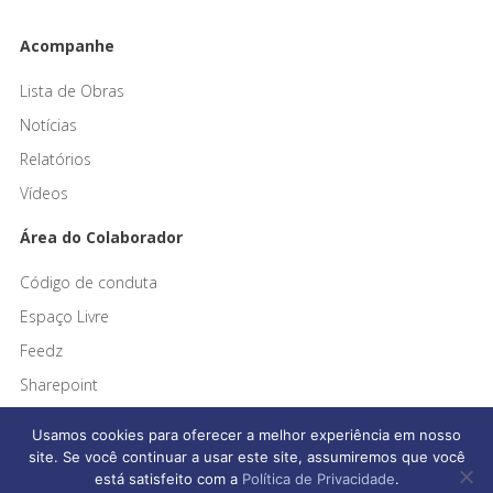
Acompanhe
Lista de Obras
Notícias
Relatórios
Vídeos
Área do Colaborador
Código de conduta
Espaço Livre
Feedz
Sharepoint
Usamos cookies para oferecer a melhor experiência em nosso
site. Se você continuar a usar este site, assumiremos que você
está satisfeito com a
Política de Privacidade
.