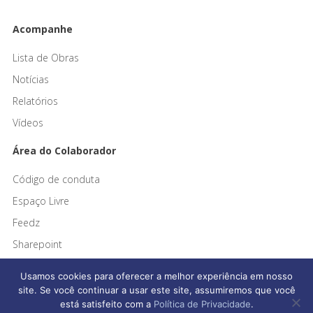
Acompanhe
Lista de Obras
Notícias
Relatórios
Vídeos
Área do Colaborador
Código de conduta
Espaço Livre
Feedz
Sharepoint
Usamos cookies para oferecer a melhor experiência em nosso
site. Se você continuar a usar este site, assumiremos que você
está satisfeito com a
Política de Privacidade
.