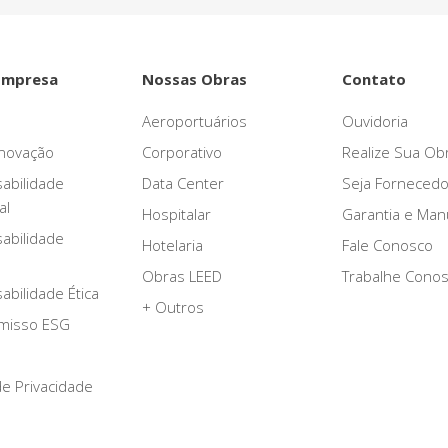
Empresa
Nossas Obras
Contato
Aeroportuários
Ouvidoria
novação
Corporativo
Realize Sua Ob
abilidade
Data Center
Seja Fornecedo
al
Hospitalar
Garantia e Ma
abilidade
Hotelaria
Fale Conosco
Obras LEED
Trabalhe Cono
bilidade Ética
+ Outros
misso ESG
 de Privacidade