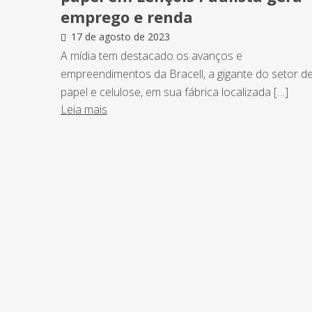
emprego e renda
17 de agosto de 2023
A mídia tem destacado os avanços e
empreendimentos da Bracell, a gigante do setor d
papel e celulose, em sua fábrica localizada […]
Leia mais
NEWSLETTER
Assine nossa newsletter e fique por de
o Grupo Afonso França faz.