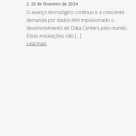
20 de fevereiro de 2024
O avanço tecnológico contínuo e a crescente
demanda por dados têm impulsionado o
desenvolvimento de Data Centers pelo mundo.
Estas instalações não […]
Leia mais
NEWSLETTER
Assine nossa newsletter e fique por de
o Grupo Afonso França faz.