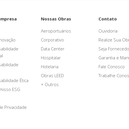
Empresa
Nossas Obras
Contato
Aeroportuários
Ouvidoria
novação
Corporativo
Realize Sua Ob
abilidade
Data Center
Seja Fornecedo
al
Hospitalar
Garantia e Ma
abilidade
Hotelaria
Fale Conosco
Obras LEED
Trabalhe Cono
bilidade Ética
+ Outros
misso ESG
 de Privacidade