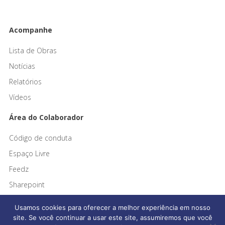
Acompanhe
Lista de Obras
Notícias
Relatórios
Vídeos
Área do Colaborador
Código de conduta
Espaço Livre
Feedz
Sharepoint
Usamos cookies para oferecer a melhor experiência em nosso
site. Se você continuar a usar este site, assumiremos que você