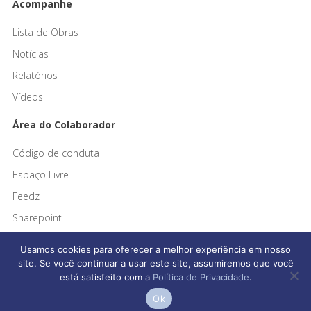
Acompanhe
Lista de Obras
Notícias
Relatórios
Vídeos
Área do Colaborador
Código de conduta
Espaço Livre
Feedz
Sharepoint
Usamos cookies para oferecer a melhor experiência em nosso
site. Se você continuar a usar este site, assumiremos que você
está satisfeito com a
Política de Privacidade
.
Afonso França Engenharia © 2026 Todos os direitos reservados
Ok