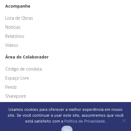
Acompanhe
Lista de Obras
Notícias
Relatórios
Vídeos
Área do Colaborador
Código de conduta
Espaço Livre
Feedz
Sharepoint
Usamos cookies para oferecer a melhor experiência em nosso
site. Se você continuar a usar este site, assumiremos que você
está satisfeito com a
Política de Privacidade
.
Afonso França Engenharia © 2026 Todos os direitos reservados
Ok