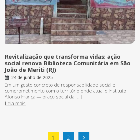
Revitalização que transforma vidas: ação
social renova Biblioteca Comunitária em São
João de Meriti (RJ)
24 de junho de 2025
Em um gesto concreto de responsabilidade social e
comprometimento com o território onde atua, o Instituto
Afonso França — braço social da […]
Leia mais
Paginação
1
2