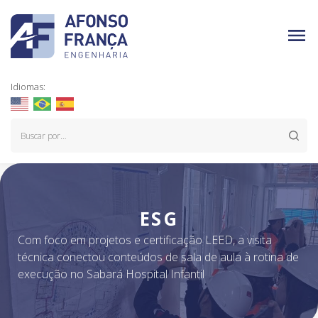
Idiomas:
ESG
Com foco em projetos e certificação LEED, a visita
técnica conectou conteúdos de sala de aula à rotina de
execução no Sabará Hospital Infantil