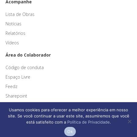
Acompanhe
Lista de Obras
Notícias
Relatórios
Vídeos
Área do Colaborador
Código de conduta
Espaço Livre
Feedz
Sharepoint
Usamos cookies para oferecer a melhor experiência em nosso
site. Se você continuar a usar este site, assumiremos que você
está satisfeito com a
Política de Privacidade
.
Afonso França Engenharia © 2026 Todos os direitos reservados
Ok