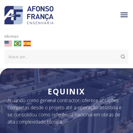
Idiomas:
EQUINIX
Atuando como general contractor, oferece soluções
completas desde o projeto até a operação assistida e
se consolidou como referência nacional em obras de
alta complexidade técnica.