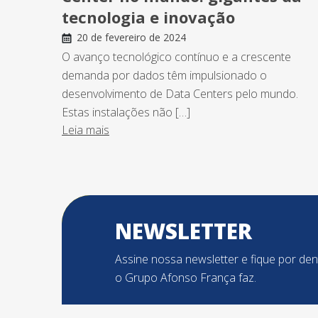
tecnologia e inovação
20 de fevereiro de 2024
O avanço tecnológico contínuo e a crescente
demanda por dados têm impulsionado o
desenvolvimento de Data Centers pelo mundo.
Estas instalações não […]
Leia mais
NEWSLETTER
Assine nossa newsletter e fique por de
o Grupo Afonso França faz.