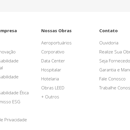
Empresa
Nossas Obras
Contato
Aeroportuários
Ouvidoria
novação
Corporativo
Realize Sua Ob
abilidade
Data Center
Seja Fornecedo
al
Hospitalar
Garantia e Ma
abilidade
Hotelaria
Fale Conosco
Obras LEED
Trabalhe Cono
bilidade Ética
+ Outros
misso ESG
 de Privacidade