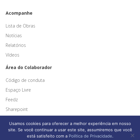
Acompanhe
Lista de Obras
Notícias
Relatórios
Vídeos
Área do Colaborador
Código de conduta
Espaço Livre
Feedz
Sharepoint
Usamos cookies para oferecer a melhor experiência em nosso
site. Se você continuar a usar este site, assumiremos que você
está satisfeito com a
Política de Privacidade
.