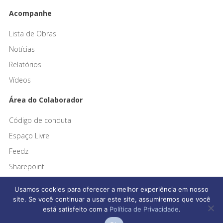
Acompanhe
Lista de Obras
Notícias
Relatórios
Vídeos
Área do Colaborador
Código de conduta
Espaço Livre
Feedz
Sharepoint
Usamos cookies para oferecer a melhor experiência em nosso
site. Se você continuar a usar este site, assumiremos que você
está satisfeito com a
Política de Privacidade
.
Afonso França Engenharia © 2026 Todos os direitos reservados