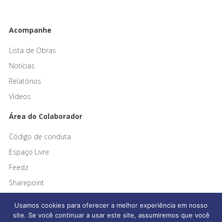
Acompanhe
Lista de Obras
Notícias
Relatórios
Vídeos
Área do Colaborador
Código de conduta
Espaço Livre
Feedz
Sharepoint
Usamos cookies para oferecer a melhor experiência em nosso
site. Se você continuar a usar este site, assumiremos que você