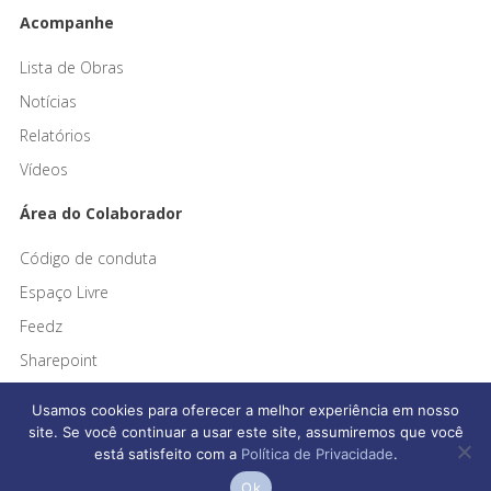
Acompanhe
Lista de Obras
Notícias
Relatórios
Vídeos
Área do Colaborador
Código de conduta
Espaço Livre
Feedz
Sharepoint
Usamos cookies para oferecer a melhor experiência em nosso
site. Se você continuar a usar este site, assumiremos que você
está satisfeito com a
Política de Privacidade
.
Afonso França Engenharia © 2026 Todos os direitos reservados
Ok