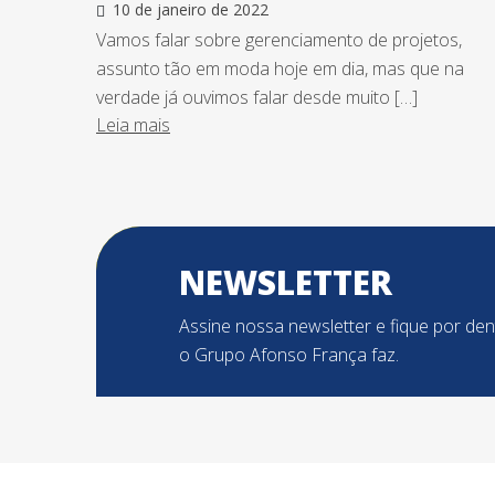
10 de janeiro de 2022
Vamos falar sobre gerenciamento de projetos,
assunto tão em moda hoje em dia, mas que na
verdade já ouvimos falar desde muito […]
Leia mais
NEWSLETTER
Assine nossa newsletter e fique por de
o Grupo Afonso França faz.