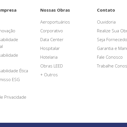
Empresa
Nossas Obras
Contato
Aeroportuários
Ouvidoria
novação
Corporativo
Realize Sua Ob
abilidade
Data Center
Seja Fornecedo
al
Hospitalar
Garantia e Ma
abilidade
Hotelaria
Fale Conosco
Obras LEED
Trabalhe Cono
bilidade Ética
+ Outros
misso ESG
 de Privacidade