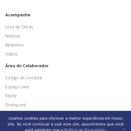
Acompanhe
Lista de Obras
Notícias
Relatórios
Vídeos
Área do Colaborador
Código de conduta
Espaço Livre
Feedz
Sharepoint
Usamos cookies para oferecer a melhor experiência em nosso
site. Se você continuar a usar este site, assumiremos que você
está satisfeito com a
Política de Privacidade
.