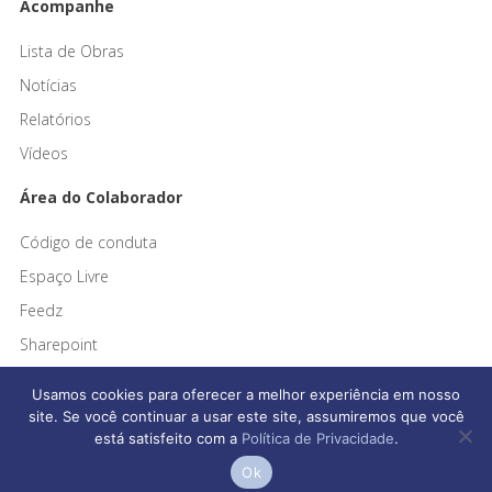
Acompanhe
Lista de Obras
Notícias
Relatórios
Vídeos
Área do Colaborador
Código de conduta
Espaço Livre
Feedz
Sharepoint
Usamos cookies para oferecer a melhor experiência em nosso
site. Se você continuar a usar este site, assumiremos que você
está satisfeito com a
Política de Privacidade
.
Afonso França Engenharia © 2026 Todos os direitos reservados
Ok