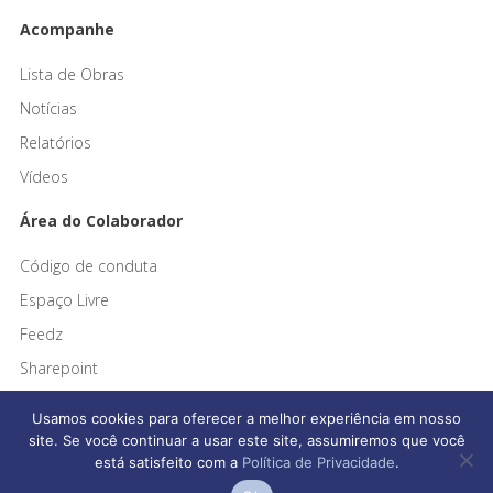
Acompanhe
Lista de Obras
Notícias
Relatórios
Vídeos
Área do Colaborador
Código de conduta
Espaço Livre
Feedz
Sharepoint
Usamos cookies para oferecer a melhor experiência em nosso
site. Se você continuar a usar este site, assumiremos que você
está satisfeito com a
Política de Privacidade
.
Afonso França Engenharia © 2026 Todos os direitos reservados