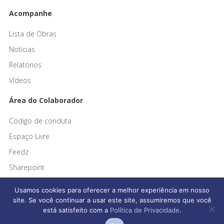
Acompanhe
Lista de Obras
Notícias
Relatórios
Vídeos
Área do Colaborador
Código de conduta
Espaço Livre
Feedz
Sharepoint
Usamos cookies para oferecer a melhor experiência em nosso
site. Se você continuar a usar este site, assumiremos que você
está satisfeito com a
Política de Privacidade
.
Afonso França Engenharia © 2026 Todos os direitos reservados