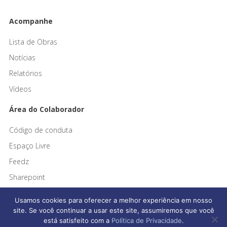
Acompanhe
Lista de Obras
Notícias
Relatórios
Vídeos
Área do Colaborador
Código de conduta
Espaço Livre
Feedz
Sharepoint
Usamos cookies para oferecer a melhor experiência em nosso
site. Se você continuar a usar este site, assumiremos que você
está satisfeito com a
Política de Privacidade
.