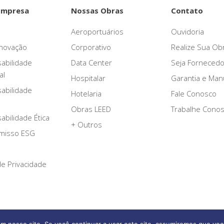
Empresa
Nossas Obras
Contato
Aeroportuários
Ouvidoria
novação
Corporativo
Realize Sua Ob
abilidade
Data Center
Seja Fornecedo
al
Hospitalar
Garantia e Ma
abilidade
Hotelaria
Fale Conosco
Obras LEED
Trabalhe Cono
bilidade Ética
+ Outros
misso ESG
 de Privacidade
Afonso França Engenharia © 2026 Todos os direitos reservados