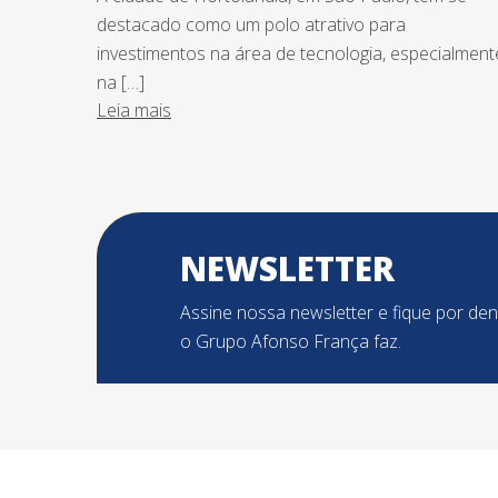
destacado como um polo atrativo para
investimentos na área de tecnologia, especialment
na […]
Leia mais
NEWSLETTER
Assine nossa newsletter e fique por de
o Grupo Afonso França faz.