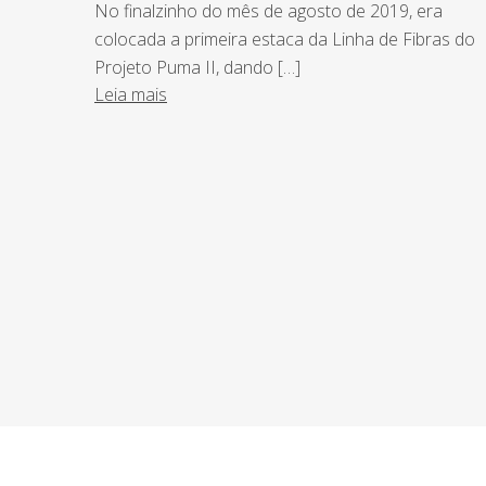
No finalzinho do mês de agosto de 2019, era
colocada a primeira estaca da Linha de Fibras do
Projeto Puma II, dando […]
Leia mais
NEWSLETTER
Assine nossa newsletter e fique por de
o Grupo Afonso França faz.