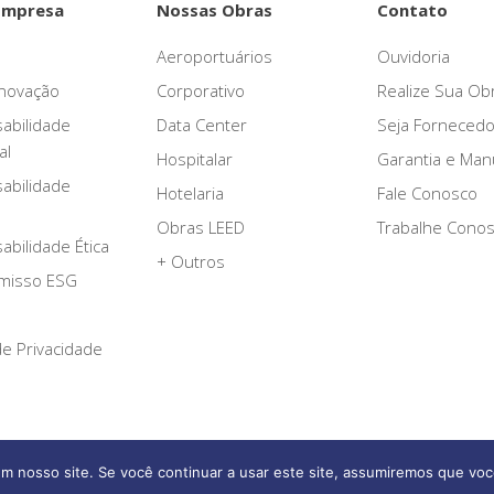
Empresa
Nossas Obras
Contato
Aeroportuários
Ouvidoria
novação
Corporativo
Realize Sua Ob
abilidade
Data Center
Seja Fornecedo
al
Hospitalar
Garantia e Ma
abilidade
Hotelaria
Fale Conosco
Obras LEED
Trabalhe Cono
bilidade Ética
+ Outros
misso ESG
 de Privacidade
m nosso site. Se você continuar a usar este site, assumiremos que voc
Afonso França Engenharia © 2026 Todos os direitos reservados