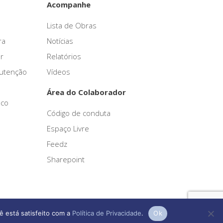
Acompanhe
Lista de Obras
ra
Notícias
r
Relatórios
nutenção
Vídeos
Área do Colaborador
sco
Código de conduta
Espaço Livre
Feedz
Sharepoint
ê está satisfeito com a
Política de Privacidade
.
Ok