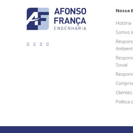
Nossa 
História
Somos I
Respons
Ambient
Respons
Social
Responsa
Compro
Clientes
Política