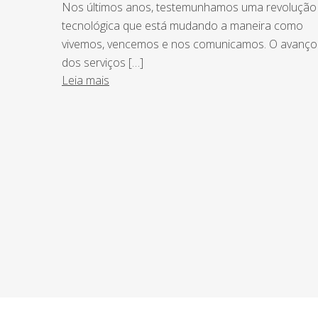
Nos últimos anos, testemunhamos uma revolução
tecnológica que está mudando a maneira como
vivemos, vencemos e nos comunicamos. O avanço
dos serviços […]
Leia mais
NEWSLETTER
Assine nossa newsletter e fique por de
o Grupo Afonso França faz.