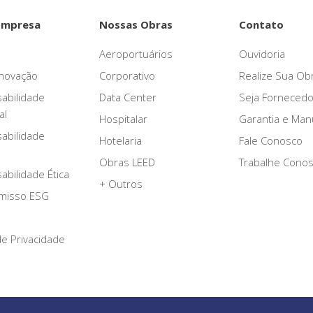
Empresa
Nossas Obras
Contato
Aeroportuários
Ouvidoria
novação
Corporativo
Realize Sua Ob
abilidade
Data Center
Seja Fornecedo
al
Hospitalar
Garantia e Ma
abilidade
Hotelaria
Fale Conosco
Obras LEED
Trabalhe Cono
bilidade Ética
+ Outros
misso ESG
 de Privacidade