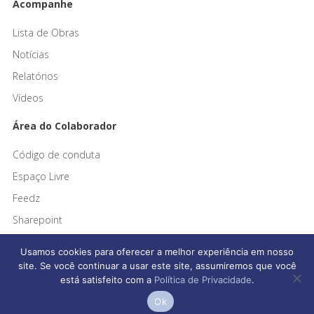
Acompanhe
Lista de Obras
Notícias
Relatórios
Vídeos
Área do Colaborador
Código de conduta
Espaço Livre
Feedz
Sharepoint
Usamos cookies para oferecer a melhor experiência em nosso
site. Se você continuar a usar este site, assumiremos que você
está satisfeito com a
Política de Privacidade
.
Afonso França Engenharia © 2026 Todos os direitos reservados
Ok