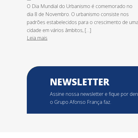
O Dia Mundial do Urbanismo é comemorado no
dia 8 de Novembro. O urbanismo consiste nos
padrões estabelecidos para o crescimento de um
cidade em vários âmbitos, […]
Leia mais
NEWSLETTER
Assine nossa newsletter e fique por de
o Grupo Afonso França faz.