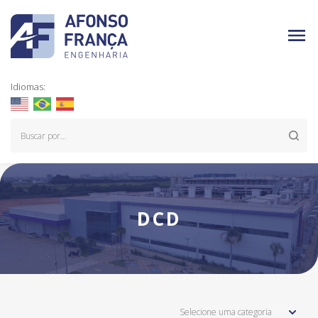
Idiomas:
DCD
Selecione uma categoria