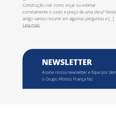
Construção civil: como orçar ou estimar
corretamente o custo e preço de uma obra? Nest
artigo vamos resumir em algumas perguntas e […]
Leia mais
NEWSLETTER
Assine nossa newsletter e fique por de
o Grupo Afonso França faz.