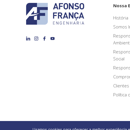
Nossa 
História
Somos I
Respons
Ambient
Respons
Social
Responsa
Compro
Clientes
Política
Usamos cookies para oferecer a melhor experiência e