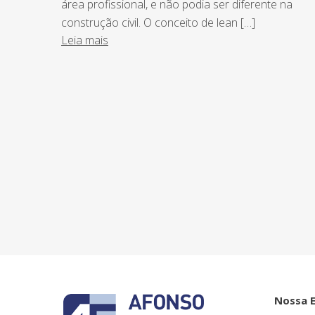
área profissional, e não podia ser diferente na
construção civil. O conceito de lean […]
Leia mais
NEWSLETTER
Assine nossa newsletter e fique por de
o Grupo Afonso França faz.
Nossa 