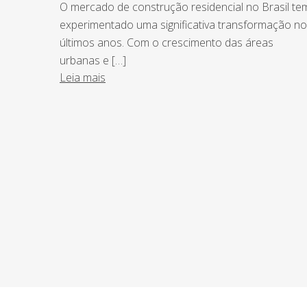
O mercado de construção residencial no Brasil te
experimentado uma significativa transformação n
últimos anos. Com o crescimento das áreas
urbanas e […]
Leia mais
NEWSLETTER
Assine nossa newsletter e fique por de
o Grupo Afonso França faz.