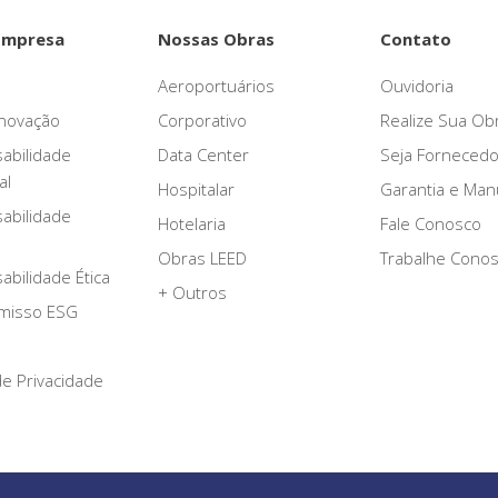
Empresa
Nossas Obras
Contato
Aeroportuários
Ouvidoria
novação
Corporativo
Realize Sua Ob
abilidade
Data Center
Seja Fornecedo
al
Hospitalar
Garantia e Ma
abilidade
Hotelaria
Fale Conosco
Obras LEED
Trabalhe Cono
bilidade Ética
+ Outros
misso ESG
 de Privacidade