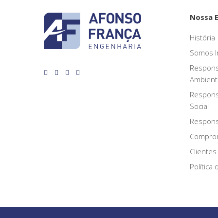
Nossa 
História
Somos I
Respons
Ambient
Respons
Social
Responsa
Compro
Clientes
Política