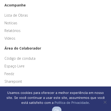
Acompanhe
Lista de Obras
Notícias
Relatórios
Vídeos
Área do Colaborador
Código de conduta
Espaço Livre
Feedz
Sharepoint
Usamos cookies para oferecer a melhor experiência em nosso
site. Se você continuar a usar este site, assumiremos que você
está satisfeito com a
Política de Privacidade
.
Afonso França Engenharia © 2026 Todos os direitos reservados
Ok