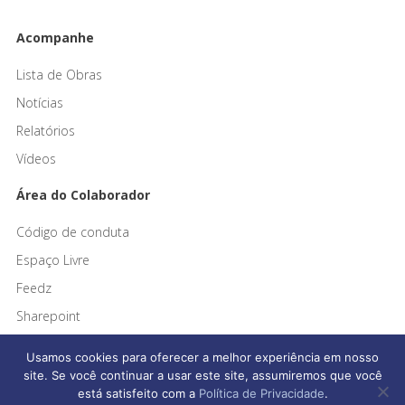
Acompanhe
Lista de Obras
Notícias
Relatórios
Vídeos
Área do Colaborador
Código de conduta
Espaço Livre
Feedz
Sharepoint
Usamos cookies para oferecer a melhor experiência em nosso
site. Se você continuar a usar este site, assumiremos que você
está satisfeito com a
Política de Privacidade
.