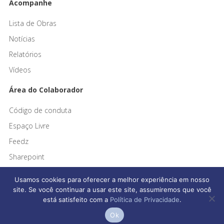
Acompanhe
Lista de Obras
Notícias
Relatórios
Vídeos
Área do Colaborador
Código de conduta
Espaço Livre
Feedz
Sharepoint
Usamos cookies para oferecer a melhor experiência em nosso
site. Se você continuar a usar este site, assumiremos que você
está satisfeito com a
Política de Privacidade
.
Afonso França Engenharia © 2026 Todos os direitos reservados
Ok