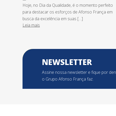
Hoje, no Dia da Qualidade, é o momento perfeito
para destacar os esforços de Afonso França em
busca da excelência em suas […]
Leia mais
NEWSLETTER
Assine nossa newsletter e fique por de
o Grupo Afonso França faz.