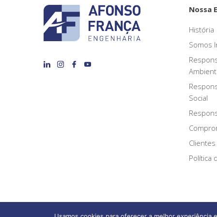
Nossa 
História
Somos I
Respons
Ambient
Respons
Social
Responsa
Compro
Clientes
Política
Usamos cookies para oferecer a melhor experiência e