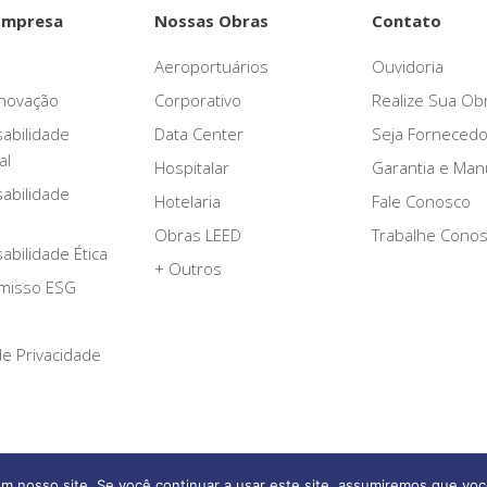
Empresa
Nossas Obras
Contato
Aeroportuários
Ouvidoria
novação
Corporativo
Realize Sua Ob
abilidade
Data Center
Seja Fornecedo
al
Hospitalar
Garantia e Ma
abilidade
Hotelaria
Fale Conosco
Obras LEED
Trabalhe Cono
bilidade Ética
+ Outros
misso ESG
 de Privacidade
Afonso França Engenharia © 2026 Todos os direitos reservados
m nosso site. Se você continuar a usar este site, assumiremos que voc