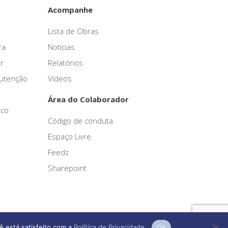
Acompanhe
Lista de Obras
ra
Notícias
r
Relatórios
nutenção
Vídeos
Área do Colaborador
sco
Código de conduta
Espaço Livre
Feedz
Sharepoint
ê está satisfeito com a
Política de Privacidade
.
Ok