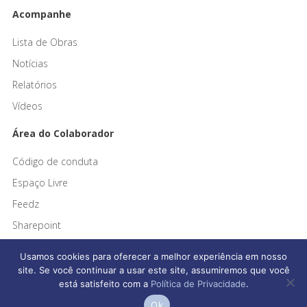
Acompanhe
Lista de Obras
Notícias
Relatórios
Vídeos
Área do Colaborador
Código de conduta
Espaço Livre
Feedz
Sharepoint
Usamos cookies para oferecer a melhor experiência em nosso
site. Se você continuar a usar este site, assumiremos que você
está satisfeito com a
Política de Privacidade
.
Afonso França Engenharia © 2026 Todos os direitos reservados
Ok