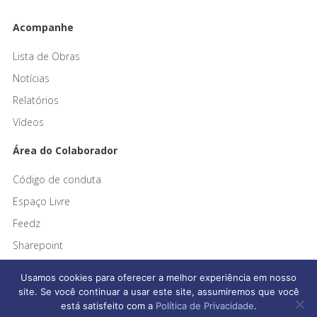
Acompanhe
Lista de Obras
Notícias
Relatórios
Vídeos
Área do Colaborador
Código de conduta
Espaço Livre
Feedz
Sharepoint
Usamos cookies para oferecer a melhor experiência em nosso
site. Se você continuar a usar este site, assumiremos que você
está satisfeito com a
Política de Privacidade
.