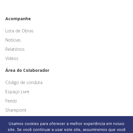
Acompanhe
Lista de Obras
Notícias
Relatórios
Vídeos
Área do Colaborador
Código de conduta
Espaço Livre
Feedz
Sharepoint
Usamos cookies para oferecer a melhor experiência em nosso
site. Se você continuar a usar este site, assumiremos que você