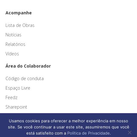
Acompanhe
Lista de Obras
Notícias
Relatórios
Vídeos
Área do Colaborador
Código de conduta
Espaço Livre
Feedz
Sharepoint
Usamos cookies para oferecer a melhor experiência em nosso
site. Se você continuar a usar este site, assumiremos que você
está satisfeito com a
Política de Privacidade
.